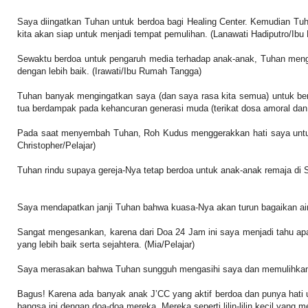
Saya diingatkan Tuhan untuk berdoa bagi Healing Center. Kemudian Tu
kita akan siap untuk menjadi tempat pemulihan. (Lanawati Hadiputro/Ib
Sewaktu berdoa untuk pengaruh media terhadap anak-anak, Tuhan mengi
dengan lebih baik. (Irawati/Ibu Rumah Tangga)
Tuhan banyak mengingatkan saya (dan saya rasa kita semua) untuk berd
tua berdampak pada kehancuran generasi muda (terikat dosa amoral dan m
Pada saat menyembah Tuhan, Roh Kudus menggerakkan hati saya untuk b
Christopher/Pelajar)
Tuhan rindu supaya gereja-Nya tetap berdoa untuk anak-anak remaja di
Saya mendapatkan janji Tuhan bahwa kuasa-Nya akan turun bagaikan ai
Sangat mengesankan, karena dari Doa 24 Jam ini saya menjadi tahu ap
yang lebih baik serta sejahtera. (Mia/Pelajar)
Saya merasakan bahwa Tuhan sungguh mengasihi saya dan memulihkan s
Bagus! Karena ada banyak anak J’CC yang aktif berdoa dan punya hat
bangsa ini dengan doa-doa mereka. Mereka seperti lilin-lilin kecil yan