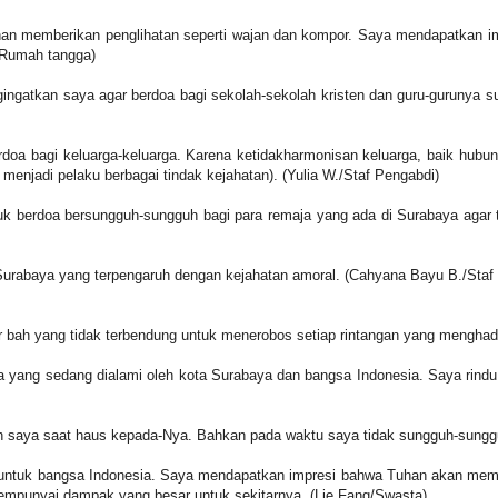
han memberikan penglihatan seperti wajan dan kompor. Saya mendapatkan 
u Rumah tangga)
ngatkan saya agar berdoa bagi sekolah-sekolah kristen dan guru-gurunya 
oa bagi keluarga-keluarga. Karena ketidakharmonisan keluarga, baik hubunga
enjadi pelaku berbagai tindak kejahatan). (Yulia W./Staf Pengabdi)
erdoa bersungguh-sungguh bagi para remaja yang ada di Surabaya agar ti
 Surabaya yang terpengaruh dengan kejahatan amoral. (Cahyana Bayu B./Staf
r bah yang tidak terbendung untuk menerobos setiap rintangan yang mengha
a yang sedang dialami oleh kota Surabaya dan bangsa Indonesia. Saya rindu
aya saat haus kepada-Nya. Bahkan pada waktu saya tidak sungguh-sungguh,
i untuk bangsa Indonesia. Saya mendapatkan impresi bahwa Tuhan akan m
g mempunyai dampak yang besar untuk sekitarnya. (Lie Fang/Swasta)